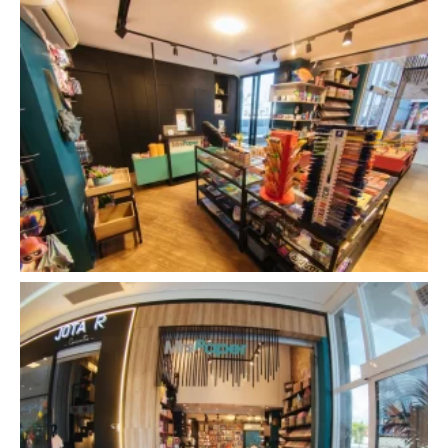
Dois irmãos se apoiaram incondicionalmente, guiados pela fé
em Deus.
Após doze anos, os irmãos que deram início a esse projeto
continuam juntos, agora com um corpo técnico maior e mais
maduro, mas que mantém a mesma garra que possuía há mais
de uma década. Hoje, a Ampla é referência em modernidade e os
clientes sabem que, ao nos contratar, terão seu projeto em
boas mãos de profissionais que estão atentos a cada detalhe.