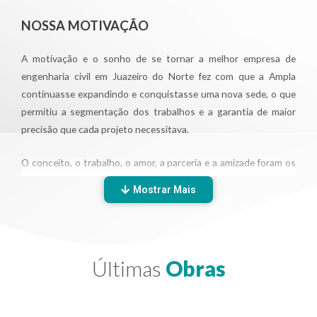
NOSSA MOTIVAÇÃO
A motivação e o sonho de se tornar a melhor empresa de
engenharia civil em Juazeiro do Norte fez com que a Ampla
continuasse expandindo e conquistasse uma nova sede, o que
permitiu a segmentação dos trabalhos e a garantia de maior
precisão que cada projeto necessitava.
O conceito, o trabalho, o amor, a parceria e a amizade foram os
primeiros investimentos que a Ampla recebeu e que até hoje
Mostrar Mais
permeiam seu ambiente e alcançam todos os coparticipantes. A
história da nossa empresa foi construída por inúmeros
colaboradores, o que foi essencial para a Ampla ter êxito.
Iniciamos com um pequeno corpo técnico, que fomentou os
Últimas
Obras
projetos de forma heroica. Amigos tornaram-se nossos
primeiros clientes, que depois divulgaram nosso trabalho.
Parceiros acreditaram no sucesso da parceria desde o começo.